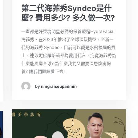
第二代海菲秀Syndeo是什
麼? 費用多少? 多久做一次?
一直都是好萊塢明星必備的保養療程HydraFacial
海菲秀，在2023年推出了全球頂級機型，全新一
代的海菲秀 Syndeo，目前可以說是水飛梭屆的賓
士，連珍妮佛羅培茲都為愛用代言，究竟海菲秀為
什麼能風靡全球? 為什麼我們又需要深層煥膚保
養? 讓我們繼續看下去!
by ningraiseupadmin