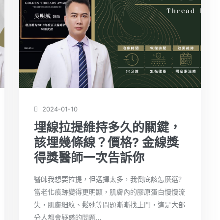
2024-01-10
埋線拉提維持多久的關鍵，
該埋幾條線？價格? 金線獎
得獎醫師一次告訴你
醫師我想要拉提，但選擇太多，我倒底該怎麼選?
當老化痕跡變得更明顯，肌膚內的膠原蛋白慢慢流
失，肌膚細紋、鬆弛等問題漸漸找上門，這是大部
分人都會疑惑的問題…