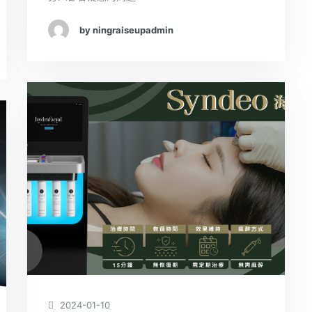
by ningraiseupadmin
2024-01-10